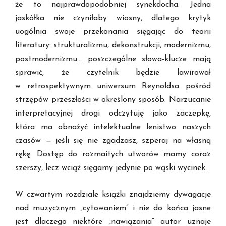
że to najprawdopodobniej synekdocha. Jedna
jaskółka nie czyniłaby wiosny, dlatego krytyk
uogólnia swoje przekonania sięgając do teorii
literatury: strukturalizmu, dekonstrukcji, modernizmu,
postmodernizmu… poszczególne słowa-klucze mają
sprawić, że czytelnik będzie lawirował
w retrospektywnym uniwersum Reynoldsa pośród
strzępów przeszłości w określony sposób. Narzucanie
interpretacyjnej drogi odczytuję jako zaczepkę,
która ma obnażyć intelektualne lenistwo naszych
czasów
—
jeśli się nie zgadzasz, szperaj na własną
rękę. Dostęp do rozmaitych utworów mamy coraz
szerszy, lecz wciąż sięgamy jedynie po wąski wycinek.
W czwartym rozdziale książki znajdziemy dywagacje
nad muzycznym „cytowaniem” i nie do końca jasne
jest dlaczego niektóre „nawiązania” autor uznaje