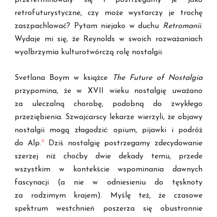
przeterminowały się i postrzegamy je jako
retrofuturystyczne, czy może wystarczy je trochę
zaszpachlować? Pytam niejako w duchu
Retromanii
.
Wydaje mi się, że Reynolds w swoich rozważaniach
wyolbrzymia kulturotwórczą rolę nostalgii.
Svetlana Boym w książce
The Future of Nostalgia
przypomina, że w XVII wieku nostalgię uważano
za uleczalną chorobę, podobną do zwykłego
przeziębienia. Szwajcarscy lekarze wierzyli, że objawy
nostalgii mogą złagodzić: opium, pijawki i podróż
9
do Alp.
Dziś nostalgię postrzegamy zdecydowanie
szerzej niż choćby dwie dekady temu, przede
wszystkim w kontekście wspominania dawnych
fascynacji (a nie w odniesieniu do tęsknoty
za rodzimym krajem). Myślę też, że czasowe
spektrum westchnień poszerza się obustronnie