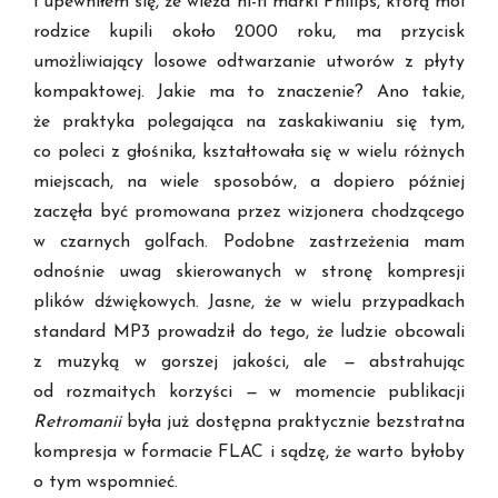
i upewniłem się, że wieża hi-fi marki Philips, którą moi
rodzice kupili około 2000 roku, ma przycisk
umożliwiający losowe odtwarzanie utworów z płyty
kompaktowej. Jakie ma to znaczenie? Ano takie,
że praktyka polegająca na zaskakiwaniu się tym,
co poleci z głośnika, kształtowała się w wielu różnych
miejscach, na wiele sposobów, a dopiero później
zaczęła być promowana przez wizjonera chodzącego
w czarnych golfach. Podobne zastrzeżenia mam
odnośnie uwag skierowanych w stronę kompresji
plików dźwiękowych. Jasne, że w wielu przypadkach
standard MP3 prowadził do tego, że ludzie obcowali
z muzyką w gorszej jakości, ale
—
abstrahując
od rozmaitych korzyści
—
w momencie publikacji
Retromanii
była już dostępna praktycznie bezstratna
kompresja w formacie FLAC i sądzę, że warto byłoby
o tym wspomnieć.