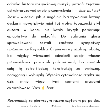
odcinka historii rozrywkowej muzyki, potrafił zręcznie
ustrukturyzować swoje przemyślenia i —
last but not
least
—
wiedział jak je uogólnić. Na wywołanie lawiny
dyskusji niewątpliwie miał też wpływ łobuzerski styl
autora, w końcu nie każdy krytyk porównuje
epigoństwo do nekrofilii. Do zabrania głosu
sprowokowani zostali zarówno sympatycy
i przeciwnicy Reynoldsa. Ci pierwsi wyrażali aprobatę,
bo między wierszami odnaleźli swoje własne
przemyślenia, pozostali polemizowali, bo uważali
całą tę retro-śledczą konstrukcję za cyniczną,
naciąganą i wybujałą. Wysoka cytowalność rządzi się
dziś mniej więcej tymi samymi prawami
co viralowość.
Viva
bait!
Retromanię
za pierwszym razem czytałem po polsku,