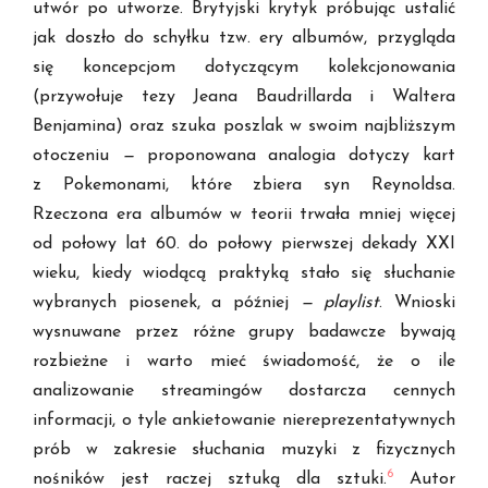
utwór po utworze. Brytyjski krytyk próbując ustalić
jak doszło do schyłku tzw. ery albumów, przygląda
się koncepcjom dotyczącym kolekcjonowania
(przywołuje tezy Jeana Baudrillarda i Waltera
Benjamina) oraz szuka poszlak w swoim najbliższym
otoczeniu
—
proponowana analogia dotyczy kart
z Pokemonami, które zbiera syn Reynoldsa.
Rzeczona era albumów w teorii trwała mniej więcej
od połowy lat 60. do połowy pierwszej dekady XXI
wieku, kiedy wiodącą praktyką stało się słuchanie
wybranych piosenek, a później
—
playlist
. Wnioski
wysnuwane przez różne grupy badawcze bywają
rozbieżne i warto mieć świadomość, że o ile
analizowanie streamingów dostarcza cennych
informacji, o tyle ankietowanie niereprezentatywnych
prób w zakresie słuchania muzyki z fizycznych
6
nośników jest raczej sztuką dla sztuki.
Autor