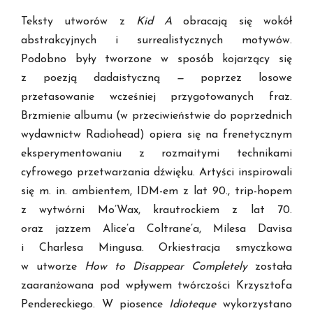
Teksty utworów z
Kid A
obracają się wokół
abstrakcyjnych i surrealistycznych motywów.
Podobno były tworzone w sposób kojarzący się
z poezją dadaistyczną
—
poprzez losowe
przetasowanie wcześniej przygotowanych fraz.
Brzmienie albumu (w przeciwieństwie do poprzednich
wydawnictw Radiohead) opiera się na frenetycznym
eksperymentowaniu z rozmaitymi technikami
cyfrowego przetwarzania dźwięku. Artyści inspirowali
się m. in. ambientem, IDM-em z lat 90., trip-hopem
z wytwórni Mo’Wax, krautrockiem z lat 70.
oraz jazzem Alice’a Coltrane’a, Milesa Davisa
i Charlesa Mingusa. Orkiestracja smyczkowa
w utworze
How to Disappear Completely
została
zaaranżowana pod wpływem twórczości Krzysztofa
Pendereckiego. W piosence
Idioteque
wykorzystano