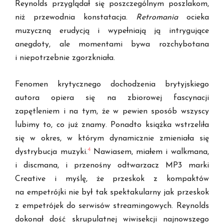
Reynolds przyglądał się poszczególnym poszlakom,
niż przewodnia konstatacja.
Retromania
ocieka
muzyczną erudycją i wypełniają ją intrygujące
anegdoty, ale momentami bywa rozchybotana
i niepotrzebnie zgorzkniała.
Fenomen krytycznego dochodzenia brytyjskiego
autora opiera się na zbiorowej fascynacji
zapętleniem i na tym, że w pewien sposób wszyscy
lubimy to, co już znamy. Ponadto książka wstrzeliła
się w okres, w którym dynamicznie zmieniała się
4
dystrybucja muzyki.
Nawiasem, miałem i walkmana,
i discmana, i przenośny odtwarzacz MP3 marki
Creative i myślę, że przeskok z kompaktów
na empetrójki nie był tak spektakularny jak przeskok
z empetrójek do serwisów streamingowych. Reynolds
dokonał dość skrupulatnej wiwisekcji najnowszego