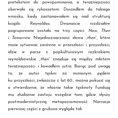
pretekstem do powspominania, a teraźniejszości
oberwało się rykoszetem. Doszedłem do takiego
wniosku, kiedy zastanawiałem się nad strukturą
książki Reynoldsa. Dwanaście rozdziałów
pogrupowane zostało na trzy części:
Now
,
Then
i
Tomorrow
. Niejednoznaczność słowa „
then
”, które
może sytuować zarówno w przeszłości i przyszłości,
idzie w parze z popkulturowym rozkrokiem;
reynoldsowskie „
then
” znajduje się między młotem
teraźniejszości i kowadłem jutra. Biorąc pod uwagę
to, że autor tęskni za minionym pędem
ku przyszłości, zwłaszcza z lat 60., można pokusić się
o stwierdzenie, że właśnie takie tęsknoty fundują
mu złudzenie zastoju wszędzie tam, gdzie słyszy
postmodernistyczną metapoziomowość. Narracja
pierwszej części z grubsza wygląda tak: