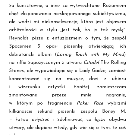
za kunsztowne, a inne za wyświechtane. Rozumiem
chęć eksponowania nieskrępowanego subiektywizmu,
ale wadzi mi niekonsekwencja, która jest objawem
arbitralności w stylu „jest tak, bo ja tak myślę”.
Reynolds pisze z entuzjazmem o tym, że zespół
Spacemen 3 oparł piosenkę otwierającą ich
debiutancki album (
Losing Touch with My Mind
)
na riffie zapożyczonym z utworu
Citadel
The Rolling
Stones, ale wypowiadając się o Lady Gadze, zamiast
koncentrować się na muzyce, drwi z ubioru
i wizerunku artystki. Poniżej zamieszczam
zmontowane przeze mnie nagranie,
w którym po fragmencie
Poker Face
wybrzmi
kilkanaście sekund piosenki zespołu Boney M.
— łatwo usłyszeć i zdefiniować, co łączy obydwa
utwory, ale dopiero wtedy, gdy wie się o tym, że coś