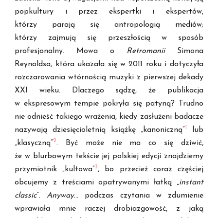
popkultury i przez ekspertki i ekspertów,
którzy parają się antropologią mediów;
którzy zajmują się przeszłością w sposób
profesjonalny. Mowa o
Retromanii
Simona
Reynoldsa, która ukazała się w 2011 roku i dotyczyła
rozczarowania wtórnością muzyki z pierwszej dekady
XXI wieku. Dlaczego sądzę, że publikacja
w ekspresowym tempie pokryła się patyną? Trudno
nie odnieść takiego wrażenia, kiedy zasłużeni badacze
1
nazywają dziesięcioletnią książkę „kanoniczną”
lub
2
„klasyczną”
. Być może nie ma co się dziwić,
że w blurbowym tekście jej polskiej edycji znajdziemy
3
przymiotnik „kultowa”
, bo przecież coraz częściej
obcujemy z treściami opatrywanymi łatką „
instant
classic
”.
Anyway
… podczas czytania w zdumienie
wprawiała mnie raczej drobiazgowość, z jaką