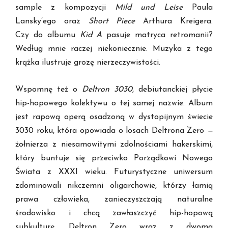
sample z kompozycji
Mild und Leise
Paula
Lansky’ego oraz
Short Piece
Arthura Kreigera.
Czy do albumu
Kid A
pasuje matryca retromanii?
Według mnie raczej niekoniecznie. Muzyka z tego
krążka ilustruje grozę nierzeczywistości.
Wspomnę też o
Deltron 3030
, debiutanckiej płycie
hip-hopowego kolektywu o tej samej nazwie. Album
jest rapową operą osadzoną w dystopijnym świecie
3030 roku, która opowiada o losach Deltrona Zero
—
żołnierza z niesamowitymi zdolnościami hakerskimi,
który buntuje się przeciwko Porządkowi Nowego
Świata z XXXI wieku. Futurystyczne uniwersum
zdominowali nikczemni oligarchowie, którzy łamią
prawa człowieka, zanieczyszczają naturalne
środowisko i chcą zawłaszczyć hip-hopową
subkulturę. Deltron Zero wraz z dwoma