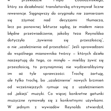
w przekładzie Filipa Łobodzińskiego,
który za działalność translatorską otrzymywał liczne
rewerencje. Sięgnąwszy do oryginału nie zamierzam
się zżymać nad decyzjami tłumacza,
lecz po ponownej lekturze sądzę, że miałem nieco
błędne przeświadczenie, jakoby teza Reynoldsa
dotyczyła „żywienia się przeszłością”,
a nie „uzależnienia od przeszłości”. Jeśli sprowadzani
do wspólnego mianownika twórcy
—
których dzieła
naszeptują do tego, co minęło
—
mieliby żywić się
przeszłością, to przynajmniej nie wydzieralibyśmy
im aż tyle sprawczości. Trochę żartuję,
ale tylko trochę, bo „uzależnienie” nowych brzmień
od wcześniejszych rymuje się z uzależnieniem
od „jakiejś” muzyki. Co więcej konkretne gatunki
muzyczne rymowały się z konkretnymi używkami.
W jednym z wywiadów Reynolds stwierdził,