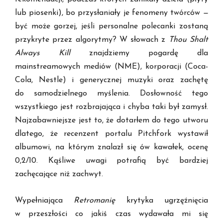
lub piosenki), bo przysłaniały je fenomeny twórców
—
być może gorzej, jeśli personalne polecanki zostaną
przykryte przez algorytmy? W słowach z
Thou Shalt
Always Kill
znajdziemy pogardę dla
mainstreamowych mediów (NME), korporacji (Coca-
Cola, Nestle) i generycznej muzyki oraz zachętę
do samodzielnego myślenia. Dosłowność tego
wszystkiego jest rozbrajająca i chyba taki był zamysł.
Najzabawniejsze jest to, że dotarłem do tego utworu
dlatego, że recenzent portalu Pitchfork wystawił
albumowi, na którym znalazł się ów kawałek, ocenę
0,2/10. Kąśliwe uwagi potrafią być bardziej
zachęcające niż zachwyt.
Wypełniająca
Retromanię
krytyka ugrzęźnięcia
w przeszłości co jakiś czas wydawała mi się