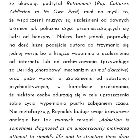
że ukuwając podtytuł
Retromanii
(
Pop Culture’s
Addiction to Its Own Past
) miał na myśli to,
że współcześni muzycy są uzależnieni od dawnych
brzmień jak pokaźna część przemieszczających się
5
ludzi od benzyny.
Należy brać jednak poprawkę
na dość luźne podejście autora do trzymania się
jednej wersji, bo w książce wspomina o uzależnieniu
od internetu lub od archiwizowania (przywołując
za Derridą „chorobowy” mechanizm
en mal d’archive
)
oraz pisze wprost o uzależnieniu od substancji
psychoaktywnych, w kontekście przekonania,
że niektóre osoby odurzają się w celu uproszczenia
sobie życia, wypełniania pustki zabijaniem czasu.
Nie metaforyzuję, Reynolds buduje swoje brawurowe
analogie bez tak zwanych ceregieli: „
Addiction is
sometimes diagnosed as an unconsciously motivated
attempt to simplify life and to structure time: drug