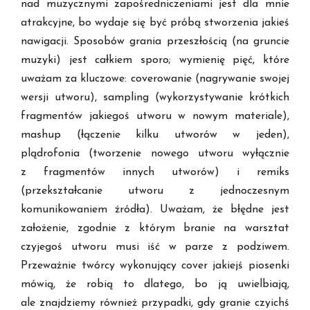
nad muzycznymi zapośredniczeniami jest dla mnie
atrakcyjne, bo wydaje się być próbą stworzenia jakieś
nawigacji. Sposobów grania przeszłością (na gruncie
muzyki) jest całkiem sporo; wymienię pięć, które
uważam za kluczowe: coverowanie (nagrywanie swojej
wersji utworu), sampling (wykorzystywanie krótkich
fragmentów jakiegoś utworu w nowym materiale),
mashup (łączenie kilku utworów w jeden),
plądrofonia (tworzenie nowego utworu wyłącznie
z fragmentów innych utworów) i remiks
(przekształcanie utworu z jednoczesnym
komunikowaniem źródła). Uważam, że błędne jest
założenie, zgodnie z którym branie na warsztat
czyjegoś utworu musi iść w parze z podziwem.
Przeważnie twórcy wykonujący cover jakiejś piosenki
mówią, że robią to dlatego, bo ją uwielbiają,
ale znajdziemy również przypadki, gdy granie czyichś