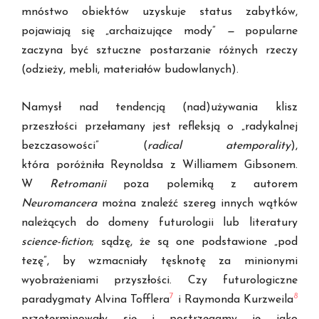
mnóstwo obiektów uzyskuje status zabytków,
pojawiają się „archaizujące mody”
—
popularne
zaczyna być sztuczne postarzanie różnych rzeczy
(odzieży, mebli, materiałów budowlanych).
Namysł nad tendencją (nad)używania klisz
przeszłości przełamany jest refleksją o „radykalnej
bezczasowości” (
radical atemporality
),
która poróżniła Reynoldsa z Williamem Gibsonem.
W
Retromanii
poza polemiką z autorem
Neuromancera
można znaleźć szereg innych wątków
należących do domeny futurologii lub literatury
science-fiction
; sądzę, że są one podstawione „pod
tezę”, by wzmacniały tęsknotę za minionymi
wyobrażeniami przyszłości. Czy futurologiczne
7
8
paradygmaty Alvina Tofflera
i Raymonda Kurzweila