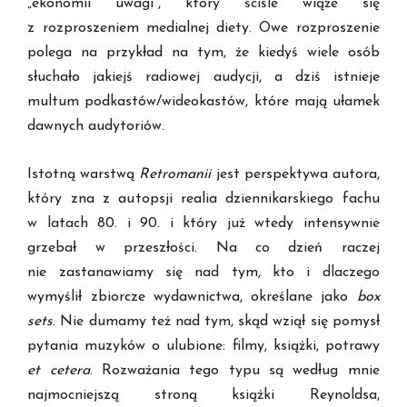
„ekonomii uwagi”, który ściśle wiąże się
z rozproszeniem medialnej diety. Owe rozproszenie
polega na przykład na tym, że kiedyś wiele osób
słuchało jakiejś radiowej audycji, a dziś istnieje
multum podkastów/wideokastów, które mają ułamek
dawnych audytoriów.
Istotną warstwą
Retromanii
jest perspektywa autora,
który zna z autopsji realia dziennikarskiego fachu
w latach 80. i 90. i który już wtedy intensywnie
grzebał w przeszłości. Na co dzień raczej
nie zastanawiamy się nad tym, kto i dlaczego
wymyślił zbiorcze wydawnictwa, określane jako
box
sets
. Nie dumamy też nad tym, skąd wziął się pomysł
pytania muzyków o ulubione: filmy, książki, potrawy
et cetera
. Rozważania tego typu są według mnie
najmocniejszą stroną książki Reynoldsa,