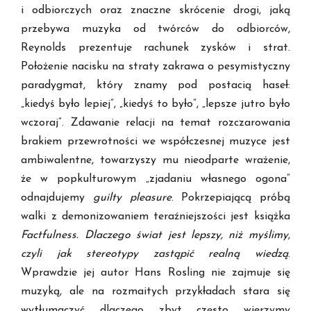
i odbiorczych oraz znaczne skrócenie drogi, jaką
przebywa muzyka od twórców do odbiorców,
Reynolds prezentuje rachunek zysków i strat.
Położenie nacisku na straty zakrawa o pesymistyczny
paradygmat, który znamy pod postacią haseł:
„kiedyś było lepiej”, „kiedyś to było”, „lepsze jutro było
wczoraj”. Zdawanie relacji na temat rozczarowania
brakiem przewrotności we współczesnej muzyce jest
ambiwalentne, towarzyszy mu nieodparte wrażenie,
że w popkulturowym „zjadaniu własnego ogona”
odnajdujemy
guilty pleasure
. Pokrzepiającą próbą
walki z demonizowaniem teraźniejszości jest książka
Factfulness. Dlaczego świat jest lepszy, niż myślimy,
czyli jak stereotypy zastąpić realną wiedzą
.
Wprawdzie jej autor Hans Rosling nie zajmuje się
muzyką, ale na rozmaitych przykładach stara się
wytłumaczyć dlaczego zbyt często wierzymy