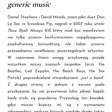
generic music
Daniel Stephens i David Meads, znani jako duet Dan
Le Sac vs Scroobius Pip, nagrali w 2007 roku utwór
Thou Shalt Always Kill
, który miał być manifestem
nie tylko przeciw konformizmowi napędzającemu
popkulturową koniunkturę, ale także przeciw
przesadnemu uwielbianiu poszczególnych artystów.
W rapowanej litanii uwagę przykuwają przede
wszystkim nazwy znanych zespołów (m.in. the
Beatles, Led Zepplin, the Beach Boys, the Sex
Pistols) poprzedzielane stwierdzeniem „
just a band
”.
Z drugiej strony, w jednym z wersów pada
przykazanie, by nie przestawać lubić jakiejś kapeli,
kiedy zrobi się popularna. Przywołuję ten kawałek,
gdyż mocno kojarzy mi się z wymianami
rekomendacji, podczas których zanikały dzieła (płyty