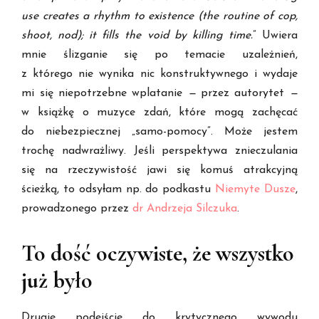
use creates a rhythm to existence (the routine of cop,
shoot, nod); it fills the void by killing time.
” Uwiera
mnie ślizganie się po temacie uzależnień,
z którego nie wynika nic konstruktywnego i wydaje
mi się niepotrzebne wplatanie
—
przez autorytet
—
w książkę o muzyce zdań, które mogą zachęcać
do niebezpiecznej „samo-pomocy”. Może jestem
trochę nadwrażliwy. Jeśli perspektywa znieczulania
się na rzeczywistość jawi się komuś atrakcyjną
ścieżką, to odsyłam np. do podkastu
Niemyte Dusze
,
prowadzonego przez
dr Andrzeja Silczuka
.
To dość oczywiste, że wszystko
już było
Drugie podejście do krytycznego wywodu