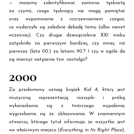
— możemy zidentyfikować zarówno tęsknotę
za czymś, czego tęskniący nie mogą pamiętać
oraz wspominanie z rozrzewnieniem czegoś,
co wydarzyło się zaledwie dekadę temu (albo nawet
wcześniej). Czy drugie dziesięciolecie XXI wieku
zatęskniło za pierwszym bardziej, czy mniej, niż
pierwsze (lata 00.) za latami 90.? I czy w ogóle da
się mierzyć natężenie tzw. nostalgii?
2000
Za przełomowy uznaję krążek
Kid A
, który jest
muzyczną reprezentacją rozsypki i próbą
wykaraskania się z twórczego wypalenia;
wygrzebania się ze zblazowania. W znamiennym
otwarciu, którego tytuł informuje, że wszystko jest
we właściwym miejscu (
Everything in Its Right Place
),