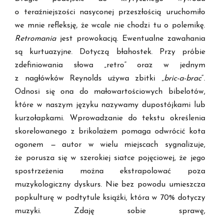
o teraźniejszości nasyconej przeszłością uruchomiło
we mnie refleksję, że wcale nie chodzi tu o polemikę.
Retromania
jest prowokacją. Ewentualne zawahania
są kurtuazyjne. Dotyczą błahostek. Przy próbie
zdefiniowania słowa „retro” oraz w jednym
z nagłówków Reynolds używa zbitki „
bric-a-brac
”.
Odnosi się ona do małowartościowych bibelotów,
które w naszym języku nazywamy dupostójkami lub
kurzołapkami. Wprowadzanie do tekstu określenia
skorelowanego z brikolażem pomaga odwrócić kota
ogonem
—
autor w wielu miejscach sygnalizuje,
że porusza się w szerokiej siatce pojęciowej, że jego
spostrzeżenia można ekstrapolować poza
muzykologiczny dyskurs. Nie bez powodu umieszcza
popkulturę w podtytule książki, która w 70% dotyczy
muzyki. Zdaję sobie sprawę,