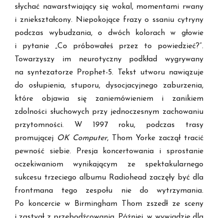
słychać nawarstwiający się wokal, momentami rwany
i zniekształcony. Niepokojące frazy o ssaniu cytryny
podczas wybudzania, o dwóch kolorach w głowie
i pytanie „Co próbowałeś przez to powiedzieć?”.
Towarzyszy im neurotyczny podkład wygrywany
na syntezatorze Prophet-5. Tekst utworu nawiązuje
do osłupienia, stuporu, dysocjacyjnego zaburzenia,
które objawia się zaniemówieniem i zanikiem
zdolności słuchowych przy jednoczesnym zachowaniu
przytomności. W 1997 roku, podczas trasy
promującej
OK Computer
, Thom Yorke zaczął tracić
pewność siebie. Presja koncertowania i sprostanie
oczekiwaniom wynikającym ze spektakularnego
sukcesu trzeciego albumu Radiohead zaczęły być dla
frontmana tego zespołu nie do wytrzymania.
Po koncercie w Birmingham Thom zszedł ze sceny
i zastygł z przebodźcowania. Później, w wywiadzie dla